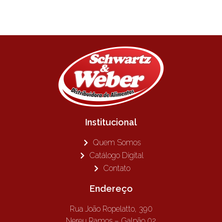
Institucional
Quem Somos
Catálogo Digital
Contato
Endereço
Rua João Ropelatto, 390
Nereu Ramos – Galpão 02