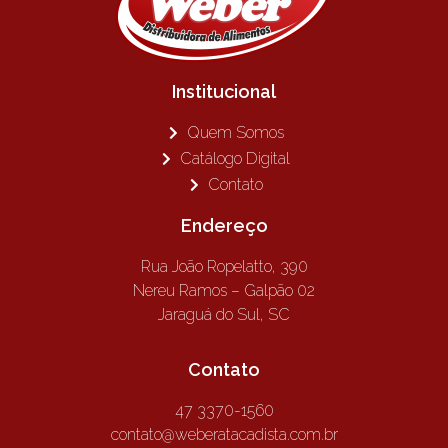
Institucional
Quem Somos
Catálogo Digital
Contato
Endereço
Rua João Ropelatto, 390
Nereu Ramos – Galpão 02
Jaraguá do Sul, SC
Contato
47 3370-1560
contato@weberatacadista.com.br