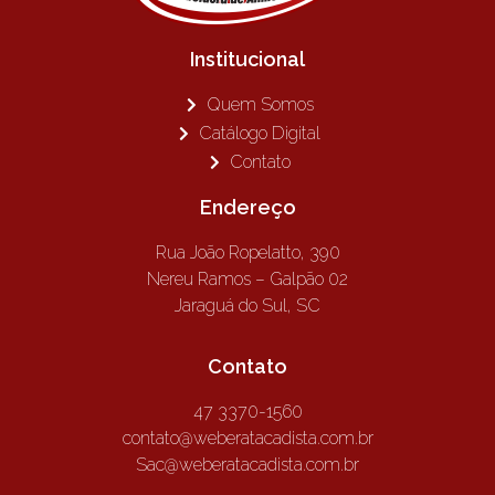
Institucional
Quem Somos
Catálogo Digital
Contato
Endereço
Rua João Ropelatto, 390
Nereu Ramos – Galpão 02
Jaraguá do Sul, SC
Contato
47 3370-1560
contato@weberatacadista.com.br
Sac@weberatacadista.com.br