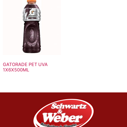
GATORADE PET UVA
1X6X500ML