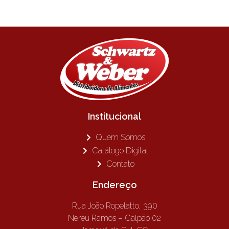
Institucional
Quem Somos
Catálogo Digital
Contato
Endereço
Rua João Ropelatto, 390
Nereu Ramos – Galpão 02