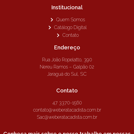
Institucional
Quem Somos
Catálogo Digital
Contato
Endereço
Rua João Ropelatto, 390
Nereu Ramos – Galpão 02
Jaraguá do Sul, SC
Contato
47 3370-1560
contato@weberatacadista.com.br
Sac@weberatacadista.com.br
Conheça mais sobre o nosso trabalho em nossas