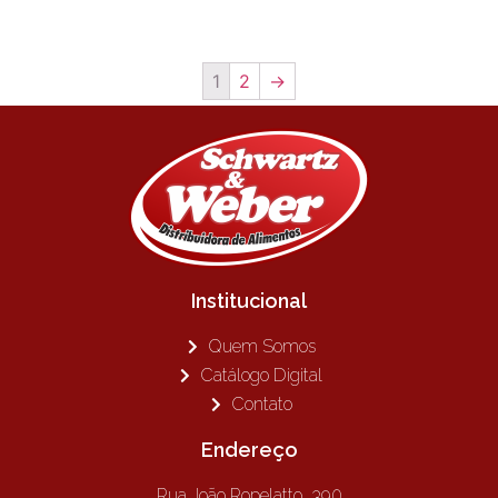
1
2
→
Institucional
Quem Somos
Catálogo Digital
Contato
Endereço
Rua João Ropelatto, 390