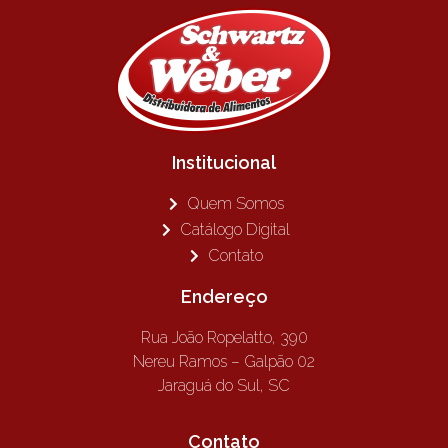
Institucional
Quem Somos
Catálogo Digital
Contato
Endereço
Rua João Ropelatto, 390
Nereu Ramos – Galpão 02
Jaraguá do Sul, SC
Contato