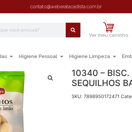
contato@weberatacadista.com.br
Ver meu carrinho
das
Higiene Pessoal
Higiene Limpeza
Emb
10340 – BISC.
SEQUILHOS B
SKU:
7898950172471
Cate