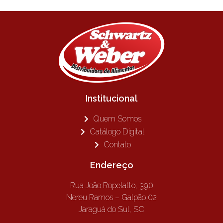
Institucional
Quem Somos
Catálogo Digital
Contato
Endereço
Rua João Ropelatto, 390
Nereu Ramos – Galpão 02
Jaraguá do Sul, SC