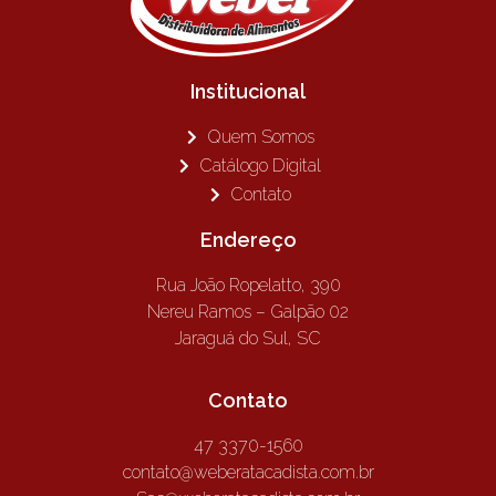
Institucional
Quem Somos
Catálogo Digital
Contato
Endereço
Rua João Ropelatto, 390
Nereu Ramos – Galpão 02
Jaraguá do Sul, SC
Contato
47 3370-1560
contato@weberatacadista.com.br