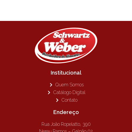
Institucional
Quem Somos
Catálogo Digital
Contato
Endereço
Rua João Ropelatto, 390
Nereu Ramos – Galpão 02