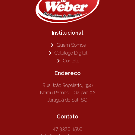
Institucional
Quem Somos
Catálogo Digital
Contato
Endereço
Rua João Ropelatto, 390
Nereu Ramos – Galpão 02
Jaraguá do Sul, SC
Contato
47 3370-1560