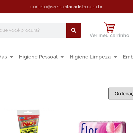
contato@weberatacadista.com.br
Ver meu carrinho
das
Higiene Pessoal
Higiene Limpeza
Emb