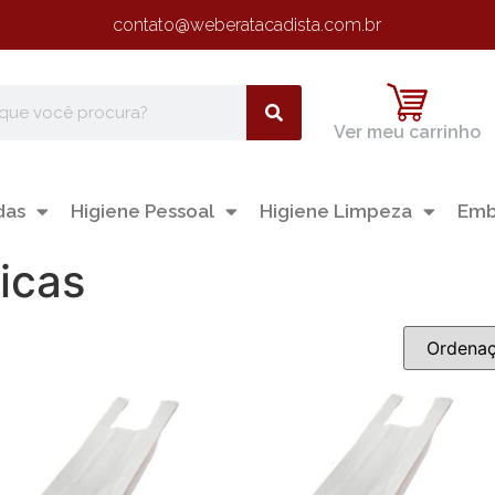
contato@weberatacadista.com.br
Ver meu carrinho
das
Higiene Pessoal
Higiene Limpeza
Emb
icas