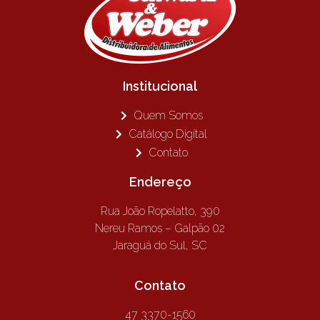
Institucional
Quem Somos
Catálogo Digital
Contato
Endereço
Rua João Ropelatto, 390
Nereu Ramos – Galpão 02
Jaraguá do Sul, SC
Contato
47 3370-1560