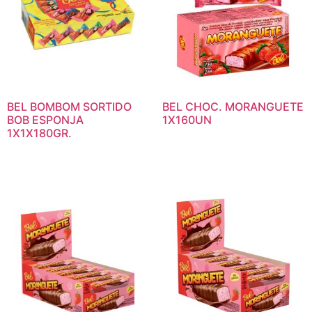
BEL BOMBOM SORTIDO
BEL CHOC. MORANGUETE
BOB ESPONJA
1X160UN
1X1X180GR.