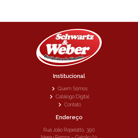
Institucional
Quem Somos
Catálogo Digital
Contato
Endereço
Rua João Ropelatto, 390
Nereu Ramos – Galpão 02