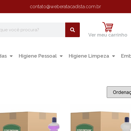
contato@weberatacadista.com.br
Ver meu carrinho
das
Higiene Pessoal
Higiene Limpeza
Emb