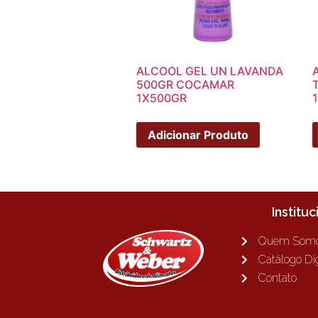
ALCOOL GEL UN LAVANDA
500GR COCAMAR
1X500GR
Adicionar Produto
Instituc
Quem Som
Catálogo Dig
Contato