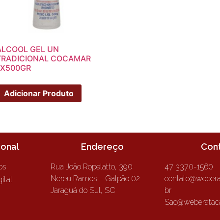
ALCOOL GEL UN
TRADICIONAL COCAMAR
1X500GR
Adicionar Produto
ional
Endereço
Con
os
Rua João Ropelatto, 390
47 3370-1560
Nereu Ramos – Galpão 02
contato@webera
ital
Jaraguá do Sul, SC
br
Sac@weberataca