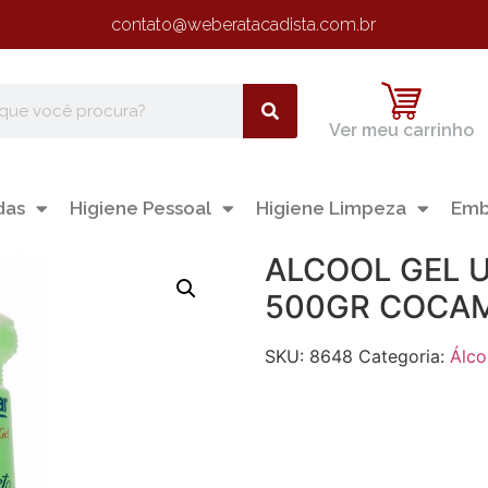
contato@weberatacadista.com.br
Ver meu carrinho
das
Higiene Pessoal
Higiene Limpeza
Emb
ALCOOL GEL 
500GR COCA
SKU:
8648
Categoria:
Álco