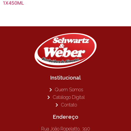
1X450ML
Institucional
Quem Somos
Catálogo Digital
Contato
Endereço
Rua João Ropelatto, 390