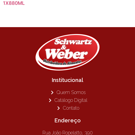
1X880ML
Institucional
Quem Somos
Catálogo Digital
Contato
Endereço
Rua João Ropelatto, 390