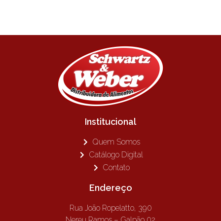
Institucional
Quem Somos
Catálogo Digital
Contato
Endereço
Rua João Ropelatto, 390
Nereu Ramos – Galpão 02