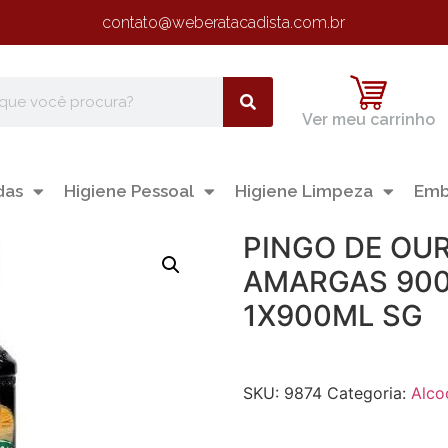
contato@weberatacadista.com.br
Ver meu carrinho
das
Higiene Pessoal
Higiene Limpeza
Emb
PINGO DE OUR
AMARGAS 900
1X900ML SG
SKU:
9874
Categoria:
Alco