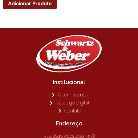
Adicionar Produto
Institucional
Quem Somos
Catálogo Digital
Contato
Endereço
Rua João Ropelatto, 390