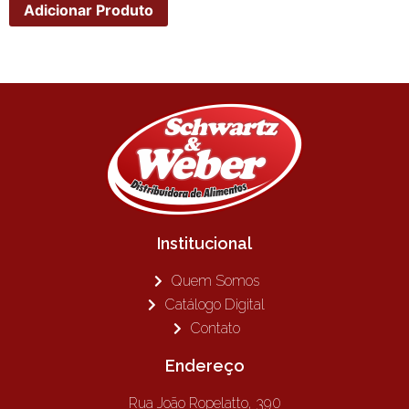
Adicionar Produto
Institucional
Quem Somos
Catálogo Digital
Contato
Endereço
Rua João Ropelatto, 390