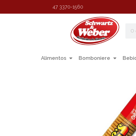
47 3370-1560
Alimentos
Bomboniere
Bebi