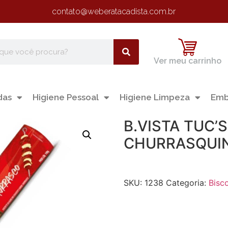
contato@weberatacadista.com.br
Ver meu carrinho
das
Higiene Pessoal
Higiene Limpeza
Emb
B.VISTA TUC’
CHURRASQUI
SKU:
1238
Categoria:
Bisc