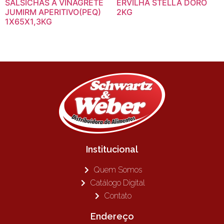
SALSICHAS A VINAGRETE
ERVILHA STELLA DORO
JUMIRM APERITIVO(PEQ)
2KG
1X65X1,3KG
Institucional
Quem Somos
Catálogo Digital
Contato
Endereço