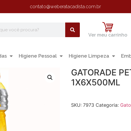
contato@weberatacadista.com.br
Ver meu carrinho
das
Higiene Pessoal
Higiene Limpeza
Emb
GATORADE PE
1X6X500ML
SKU:
7973
Categoria:
Gato