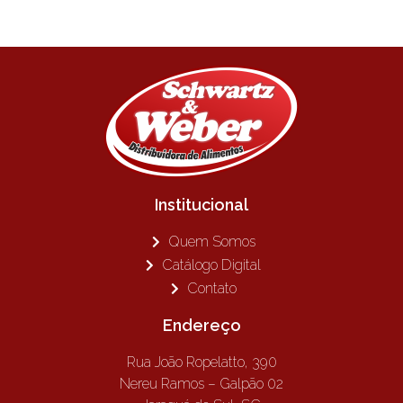
Institucional
Quem Somos
Catálogo Digital
Contato
Endereço
Rua João Ropelatto, 390
Nereu Ramos – Galpão 02