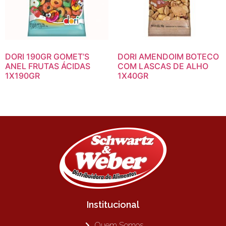
DORI 190GR GOMET’S
DORI AMENDOIM BOTECO
ANEL FRUTAS ÁCIDAS
COM LASCAS DE ALHO
1X190GR
1X40GR
Institucional
Quem Somos