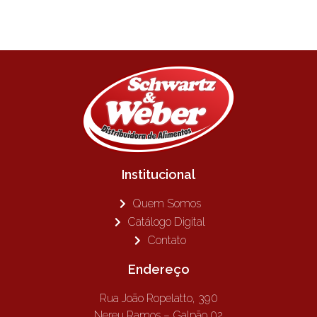
Institucional
Quem Somos
Catálogo Digital
Contato
Endereço
Rua João Ropelatto, 390
Nereu Ramos – Galpão 02