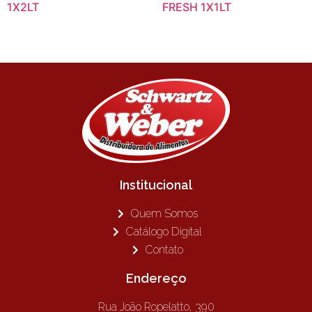
1X2LT
FRESH 1X1LT
Institucional
Quem Somos
Catálogo Digital
Contato
Endereço
Rua João Ropelatto, 390