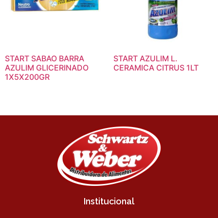
START SABAO BARRA
START AZULIM L.
AZULIM GLICERINADO
CERAMICA CITRUS 1LT
1X5X200GR
Institucional