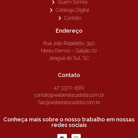
Quem Somos
Catálogo Digital
Contato
Endereço
Rua João Ropelatto, 390
Nereu Ramos – Galpão 02
Jaraguá do Sul, SC
Contato
47 3370-1560
contato@weberatacadista.com.br
Sac@weberatacadista.com.br
Conheça mais sobre o nosso trabalho em nossas
redes sociais