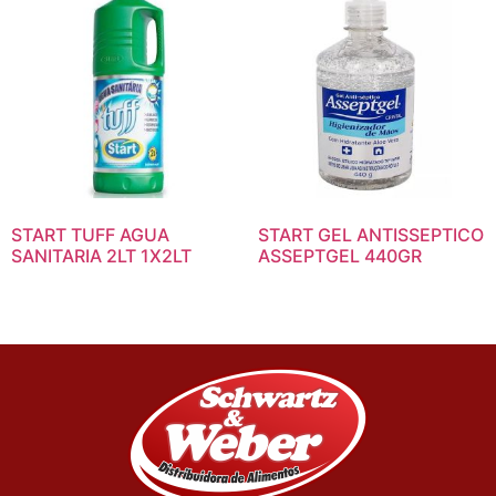
START TUFF AGUA
START GEL ANTISSEPTICO
SANITARIA 2LT 1X2LT
ASSEPTGEL 440GR