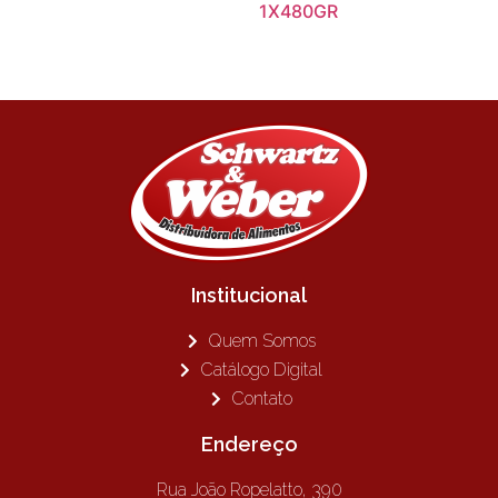
1X480GR
Institucional
Quem Somos
Catálogo Digital
Contato
Endereço
Rua João Ropelatto, 390