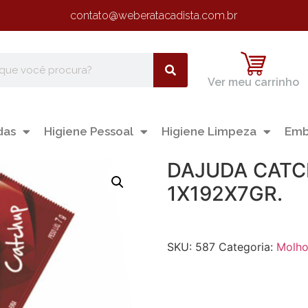
contato@weberatacadista.com.br
Ver meu carrinho
das
Higiene Pessoal
Higiene Limpeza
Emb
DAJUDA CATC
1X192X7GR.
SKU:
587
Categoria:
Molh