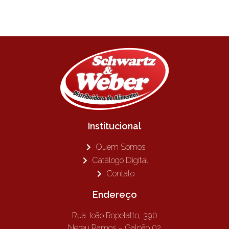
Institucional
Quem Somos
Catálogo Digital
Contato
Endereço
Rua João Ropelatto, 390
Nereu Ramos – Galpão 02