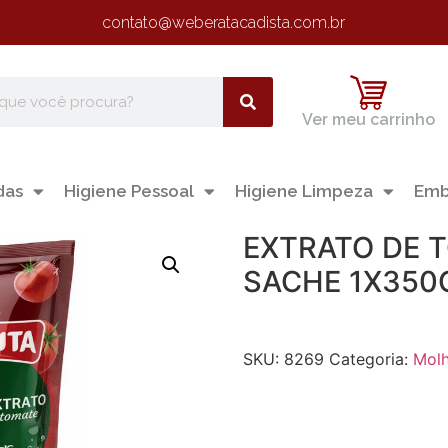
contato@weberatacadista.com.br
Ver meu carrinho
das
Higiene Pessoal
Higiene Limpeza
Emb
EXTRATO DE 
SACHE 1X350
SKU:
8269
Categoria:
Mol