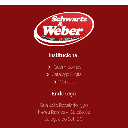
Institucional
Quem Somos
Catálogo Digital
Contato
Endereço
Rua João Ropelatto, 390
Nereu Ramos – Galpão 02
Jaraguá do Sul, SC