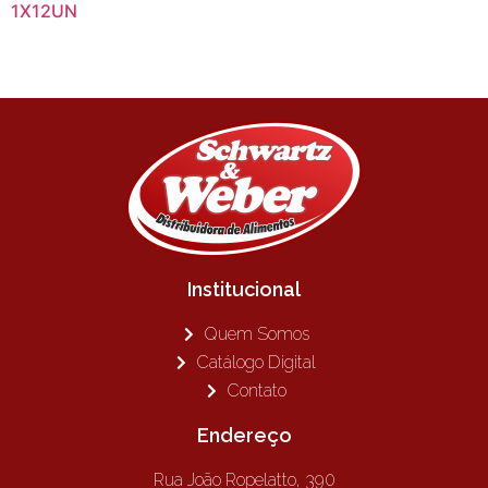
1X12UN
Institucional
Quem Somos
Catálogo Digital
Contato
Endereço
Rua João Ropelatto, 390