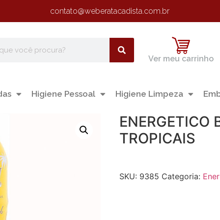
contato@weberatacadista.com.br
Ver meu carrinho
das
Higiene Pessoal
Higiene Limpeza
Emb
ENERGETICO B
TROPICAIS
SKU:
9385
Categoria:
Ener