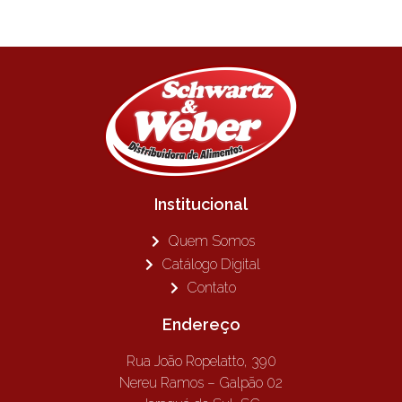
Institucional
Quem Somos
Catálogo Digital
Contato
Endereço
Rua João Ropelatto, 390
Nereu Ramos – Galpão 02