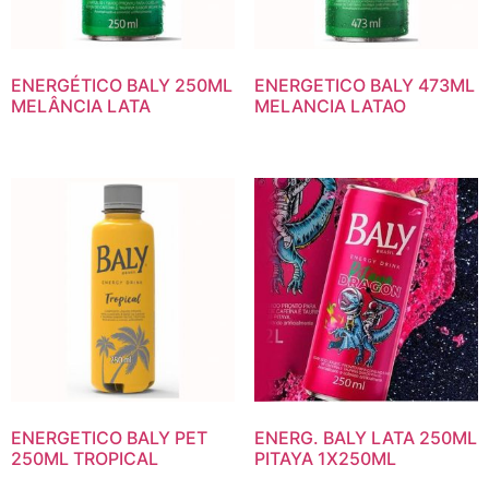
ENERGÉTICO BALY 250ML
ENERGETICO BALY 473ML
MELÂNCIA LATA
MELANCIA LATAO
ENERGETICO BALY PET
ENERG. BALY LATA 250ML
250ML TROPICAL
PITAYA 1X250ML