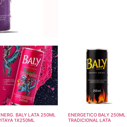
ENERG. BALY LATA 250ML
ENERGETICO BALY 250ML
PITAYA 1X250ML
TRADICIONAL LATA