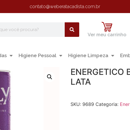
contato@weberatacadista.com.br
Ver meu carrinho
das
Higiene Pessoal
Higiene Limpeza
Emb
ENERGETICO 
LATA
SKU:
9689
Categoria:
Ener