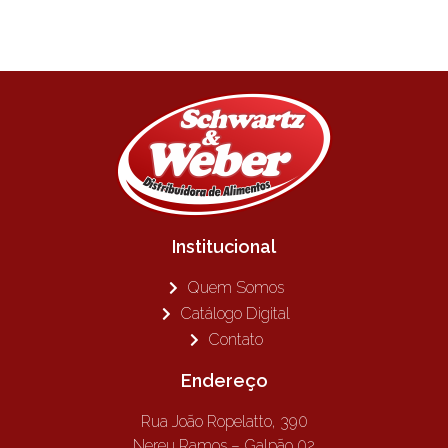
Institucional
Quem Somos
Catálogo Digital
Contato
Endereço
Rua João Ropelatto, 390
Nereu Ramos – Galpão 02