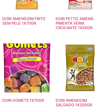
DORI AMENDOIM FRITO
DORI PETTIZ AMEND.
SEM PELE 1X70GR.
PIMENTA VERM.
CROCANTE 1X50GR
DORI GOMETS 1X70GR
DORI AMENDOIM
SALGADO 1X200GR.