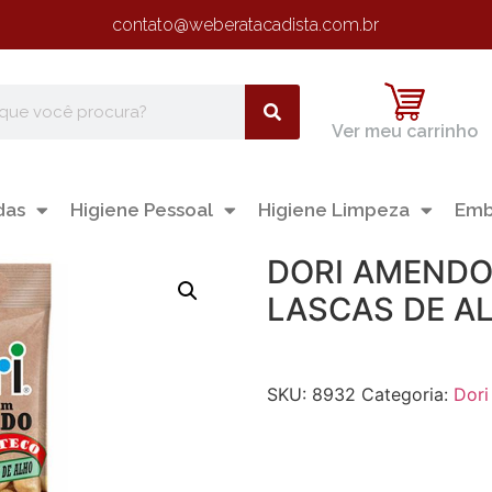
contato@weberatacadista.com.br
Ver meu carrinho
das
Higiene Pessoal
Higiene Limpeza
Emb
DORI AMENDO
LASCAS DE A
SKU:
8932
Categoria:
Dori