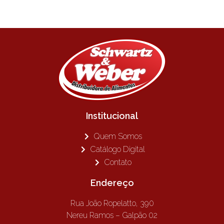
Institucional
Quem Somos
Catálogo Digital
Contato
Endereço
Rua João Ropelatto, 390
Nereu Ramos – Galpão 02