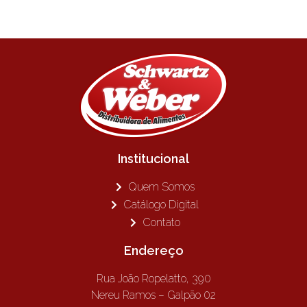
Institucional
Quem Somos
Catálogo Digital
Contato
Endereço
Rua João Ropelatto, 390
Nereu Ramos – Galpão 02