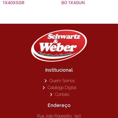
1X40X5GR
BO 1X40UN
Institucional
Quem Somos
Catálogo Digital
Contato
Endereço
Rua João Ropelatto, 390