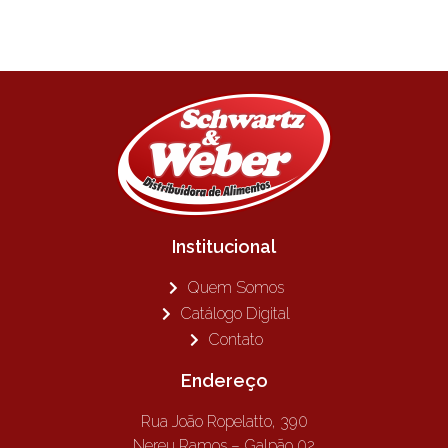
Institucional
Quem Somos
Catálogo Digital
Contato
Endereço
Rua João Ropelatto, 390
Nereu Ramos – Galpão 02