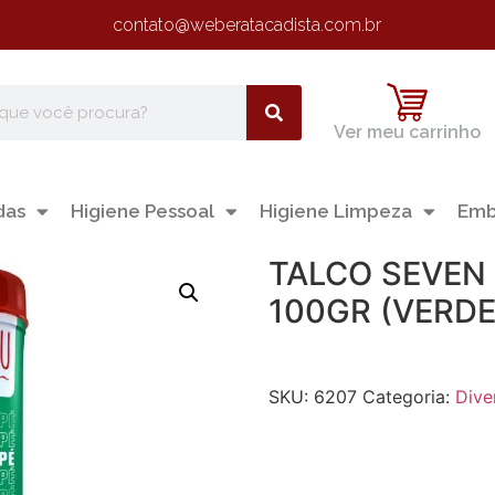
contato@weberatacadista.com.br
Ver meu carrinho
das
Higiene Pessoal
Higiene Limpeza
Emb
TALCO SEVEN
100GR (VERDE
SKU:
6207
Categoria:
Dive