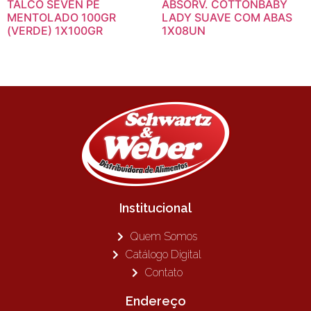
TALCO SEVEN PE
ABSORV. COTTONBABY
MENTOLADO 100GR
LADY SUAVE COM ABAS
(VERDE) 1X100GR
1X08UN
Institucional
Quem Somos
Catálogo Digital
Contato
Endereço